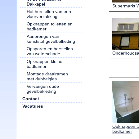
Dakkapel
Supermarkt W
Het herstellen van een
vloerverzakking
Opknappen toiletten en
badkamer
Aanbrengen van
kunststof gevelbelkeding
Opsporen en herstellen
Onderhoudsa
van waterschade
Opknappen kleine
badkamer
Montage draairamen
met dubbelglas
Vervangen oude
gevelbekleding
Contact
Vacatures
Opknappen to
badkamer