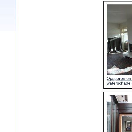
Opsporen en 
waterschade