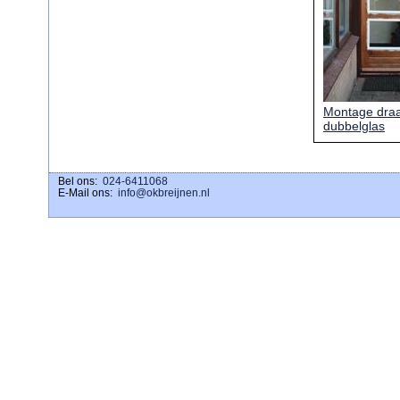
Montage dra
dubbelglas
Bel ons:
download ig stories
024-6411068
E-Mail ons:
info@okbreijnen.nl