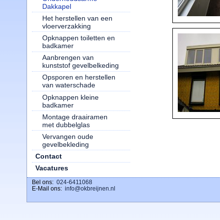
Dakkapel
Het herstellen van een
vloerverzakking
Opknappen toiletten en
badkamer
Aanbrengen van
kunststof gevelbelkeding
Opsporen en herstellen
van waterschade
Opknappen kleine
badkamer
Montage draairamen
met dubbelglas
Vervangen oude
gevelbekleding
Contact
Vacatures
Bel ons:
download ig stories
024-6411068
E-Mail ons:
info@okbreijnen.nl