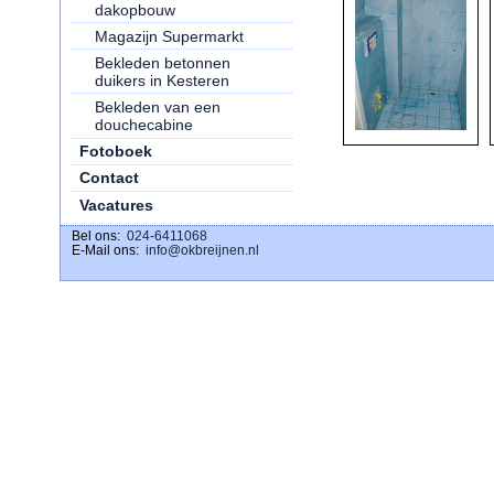
dakopbouw
Magazijn Supermarkt
Bekleden betonnen
duikers in Kesteren
Bekleden van een
douchecabine
Fotoboek
Contact
Vacatures
Bel ons:
download ig stories
024-6411068
E-Mail ons:
info@okbreijnen.nl