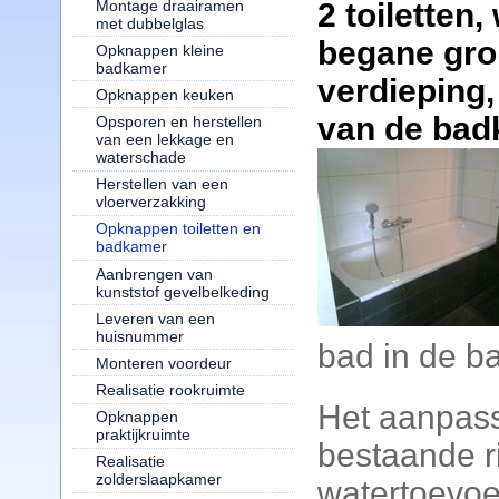
Montage draairamen
2 toiletten
met dubbelglas
begane gro
Opknappen kleine
badkamer
verdieping
Opknappen keuken
van de bad
Opsporen en herstellen
van een lekkage en
waterschade
Herstellen van een
vloerverzakking
Opknappen toiletten en
badkamer
Aanbrengen van
kunststof gevelbelkeding
Leveren van een
huisnummer
bad in de b
Monteren voordeur
Realisatie rookruimte
Het aanpas
Opknappen
praktijkruimte
bestaande r
Realisatie
zolderslaapkamer
watertoevoe