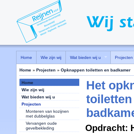
Home
Wie zijn wij
Wat bieden wij u
Projecten
Home
»
Projecten
»
Opknappen toiletten en badkamer
Het opk
Home
Wie zijn wij
toilette
Wat bieden wij u
Projecten
badkam
Monteren van kozijnen
met dubbelglas
Vervangen oude
Opdracht: 
gevelbekleding