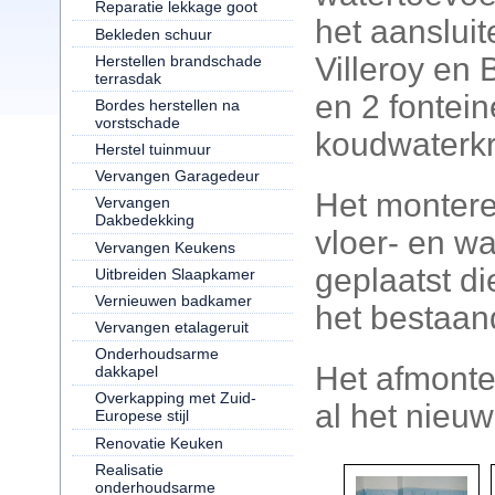
Reparatie lekkage goot
het aanslui
Bekleden schuur
Villeroy en 
Herstellen brandschade
terrasdak
en 2 fontei
Bordes herstellen na
vorstschade
koudwaterk
Herstel tuinmuur
Vervangen Garagedeur
Het monter
Vervangen
Dakbedekking
vloer- en w
Vervangen Keukens
geplaatst d
Uitbreiden Slaapkamer
Vernieuwen badkamer
het bestaan
Vervangen etalageruit
Onderhoudsarme
Het afmonte
dakkapel
Overkapping met Zuid-
al het nieuw
Europese stijl
Renovatie Keuken
Realisatie
onderhoudsarme