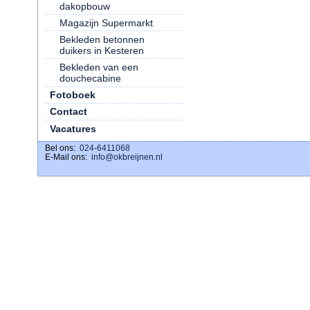
dakopbouw
Magazijn Supermarkt
Bekleden betonnen
duikers in Kesteren
Bekleden van een
douchecabine
Fotoboek
Contact
Vacatures
Bel ons:
download ig stories
024-6411068
E-Mail ons:
info@okbreijnen.nl