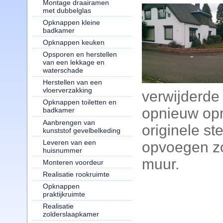
Montage draairamen
met dubbelglas
Opknappen kleine
badkamer
Opknappen keuken
Opsporen en herstellen
van een lekkage en
waterschade
Herstellen van een
vloerverzakking
verwijderde
Opknappen toiletten en
opnieuw op
badkamer
Aanbrengen van
originele s
kunststof gevelbelkeding
Leveren van een
opvoegen z
huisnummer
muur.
Monteren voordeur
Realisatie rookruimte
Opknappen
praktijkruimte
Realisatie
zolderslaapkamer