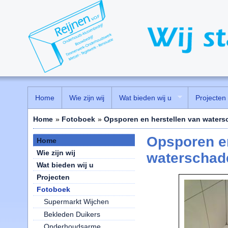
Home
Wie zijn wij
Wat bieden wij u
Projecten
Home
»
Fotoboek
»
Opsporen en herstellen van water
Opsporen en
Home
Wie zijn wij
waterschad
Wat bieden wij u
Projecten
Fotoboek
Supermarkt Wijchen
Bekleden Duikers
Onderhoudsarme