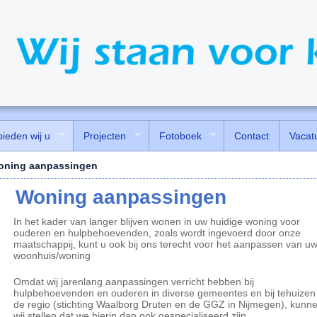
bieden wij u
Projecten
Fotoboek
Contact
Vacat
oning aanpassingen
Woning aanpassingen
In het kader van langer blijven wonen in uw huidige woning voor
ouderen en hulpbehoevenden, zoals wordt ingevoerd door onze
maatschappij, kunt u ook bij ons terecht voor het aanpassen van u
woonhuis/woning
Omdat wij jarenlang aanpassingen verricht hebben bij
hulpbehoevenden en ouderen in diverse gemeentes en bij tehuizen 
de regio (stichting Waalborg Druten en de GGZ in Nijmegen), kunn
wij stellen dat we hierin dan ook gespecialiseerd zijn.