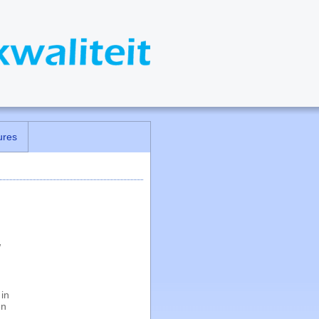
ures
w
in
en