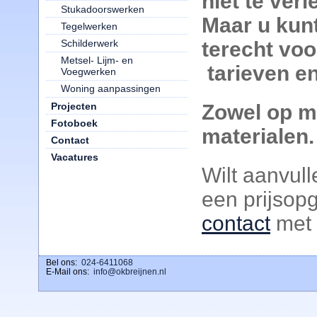
niet te ver
Stukadoorswerken
Maar u kunt 
Tegelwerken
terecht vo
Schilderwerk
Metsel- Lijm- en
tarieven en
Voegwerken
Woning aanpassingen
Projecten
Zowel op m
Fotoboek
materialen.
Contact
Vacatures
Wilt aanvull
een prijso
contact
met 
Bel ons:
download ig stories
024-6411068
E-Mail ons:
info@okbreijnen.nl